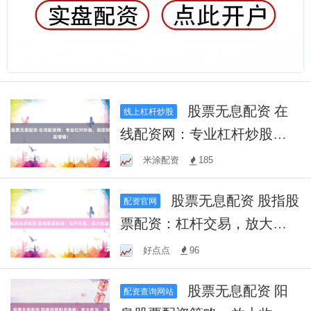
股票无息配资 在
线上杠杆炒股
线配资网：专业杠杆炒股，
助您财富增值！
米涂配资
185
股票无息配资 股指股
配资官网
票配资：杠杆交易，放大收
益！
好点点
96
股票无息配资 阳
配资查询网站