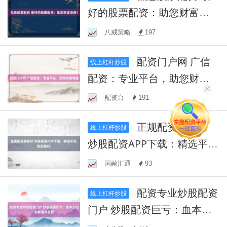
好的股票配资：助您财富倍
增！
八戒策略
197
配资门户网 广信
线上杠杆炒股
配资：专业平台，助您财富
增值
配资台
191
正规配资哪家好
线上杠杆炒股
炒股配资APP下载：精选平
台，助您盈利！
国融汇通
93
配资专业炒股配资
线上杠杆炒股
门户 炒股配资巨亏：血本无
归的教训与反思