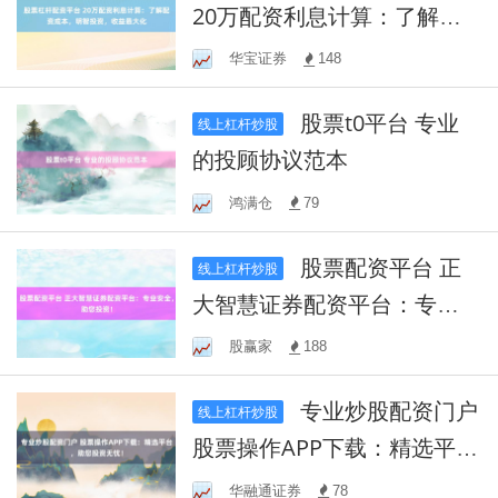
20万配资利息计算：了解配
资成本，明智投资，收益最
华宝证券
148
大化
股票t0平台 专业
线上杠杆炒股
的投顾协议范本
鸿满仓
79
股票配资平台 正
线上杠杆炒股
大智慧证券配资平台：专业
安全，助您投资！
股赢家
188
专业炒股配资门户
线上杠杆炒股
股票操作APP下载：精选平
台，助您投资无忧！
华融通证券
78