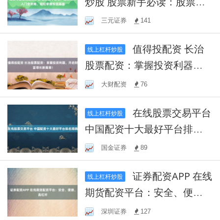
炒股 股票新手必读：股票知
识入门全攻略，轻松掌握投
三元证券
141
资基础
值得投配资 长治
线上杠杆炒股
股票配资：掌握投资利器，
开启财富增长新篇章！
大财配资
76
在线股票交易平台
线上杠杆炒股
中国配资十大最好平台排名
揭晓
国金证券
89
证券配资APP 在线
线上杠杆炒股
期货配资平台：安全、便
捷、高杠杆
深圳证券
127