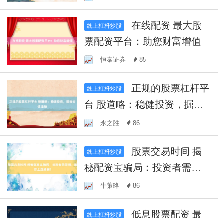
在线配资 最大股
线上杠杆炒股
票配资平台：助您财富增值
恒泰证券
85
正规的股票杠杆平
线上杠杆炒股
台 股道略：稳健投资，掘金
价值洼地
永之胜
86
股票交易时间 揭
线上杠杆炒股
秘配资宝骗局：投资者需警
惕，谨防上当受骗！
牛策略
86
低息股票配资 最
线上杠杆炒股