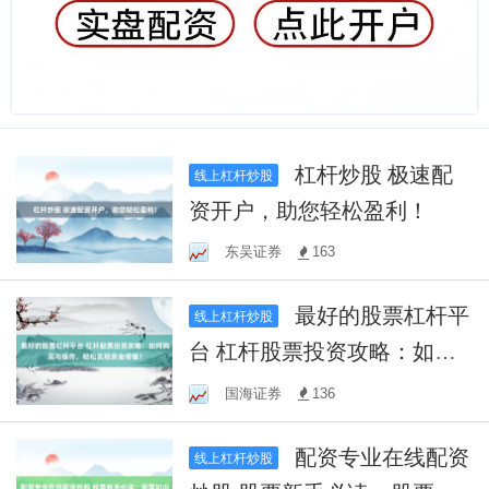
杠杆炒股 极速配
线上杠杆炒股
资开户，助您轻松盈利！
东吴证券
163
最好的股票杠杆平
线上杠杆炒股
台 杠杆股票投资攻略：如何
购买与操作，轻松实现资金
国海证券
136
增值？
配资专业在线配资
线上杠杆炒股