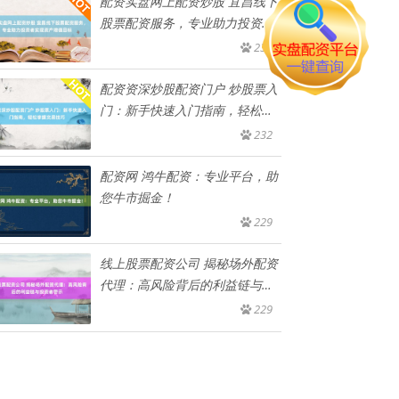
配资实盘网上配资炒股 宜昌线下
股票配资服务，专业助力投资者
实
238
配资资深炒股配资门户 炒股票入
门：新手快速入门指南，轻松掌
握
232
配资网 鸿牛配资：专业平台，助
您牛市掘金！
229
线上股票配资公司 揭秘场外配资
代理：高风险背后的利益链与投
资
229