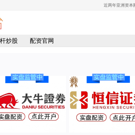
近两年亚洲资本
杆炒股
配资官网