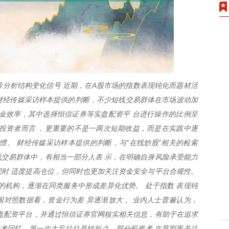
分析结构变化信号 近期，在A股市场的指数表现钝化而题材活
。财经传媒采访样本提供的判断，不少短线交易群体在市场波动加
金效率，其中选择恒信证券等实盘配资平 台进行操作的比例呈
投资者而言 ，更重要的不是一两次短期收益，而是在实践中逐
惯。 财经传媒采访样本提供的判断，与“在线炒股”相关的检索
交易群体中，有相当一部分人表 示，在明确自身风险承受能力
时 适度提高仓位，但同时也更加关注资金安全与平台合规性。
的机构，逐渐在同类服务中形成差异化优势。 处于指数 表现钝
对照数据看，资金行为差 异逐渐放大， 业内人士普遍认为，
盘配资平台，并通过恒信证券官网核实相关信息，有助于在追求
资者回忆，第一次大亏往往是转折点。部分投资者 在早期更关注