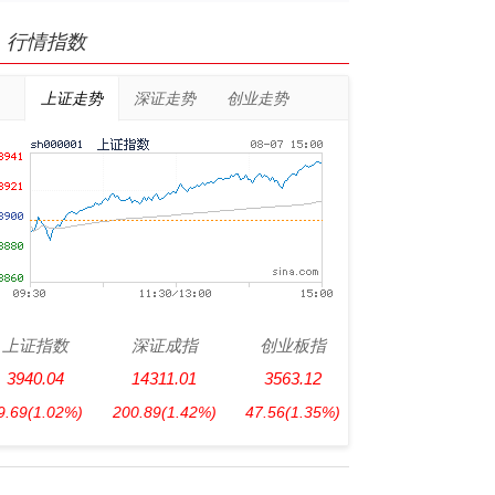
行情指数
上证走势
深证走势
创业走势
上证指数
深证成指
创业板指
3940.04
14311.01
3563.12
9.69
(1.02%)
200.89
(1.42%)
47.56
(1.35%)