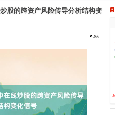
线炒股的跨资产风险传导分析结构变
188
3