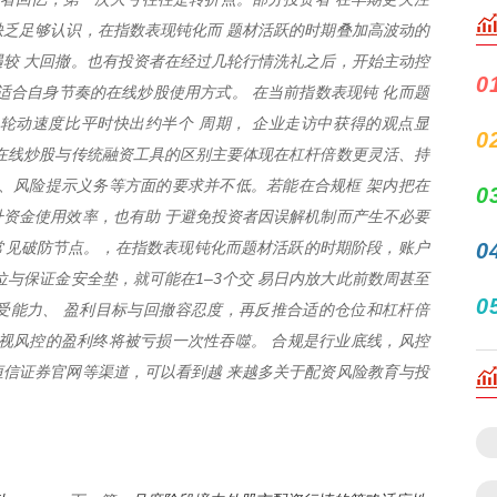
缺乏足够认识，在指数表现钝化而 题材活跃的时期叠加高波动的
较 大回撤。也有投资者在经过几轮行情洗礼之后，开始主动控
0
适合自身节奏的在线炒股使用方式。 在当前指数表现钝 化而题
轮动速度比平时快出约半个 周期， 企业走访中获得的观点显
0
在线炒股与传统融资工具的区别主要体现在杠杆倍数更灵活、持
、风险提示义务等方面的要求并不低。若能在合规框 架内把在
0
资金使用效率，也有助 于避免投资者因误解机制而产生不必要
是最常见破防节点。，在指数表现钝化而题材活跃的时期阶段，账户
0
位与保证金安全垫，就可能在1–3个交 易日内放大此前数周甚至
0
受能力、 盈利目标与回撤容忍度，再反推合适的仓位和杠杆倍
视风控的盈利终将被亏损一次性吞噬。 合规是行业底线，风控
信证券官网等渠道，可以看到越 来越多关于配资风险教育与投